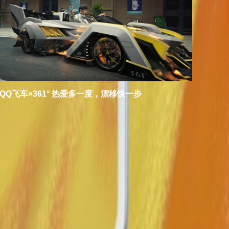
QQ飞车×361° 热爱多一度，漂移快一步