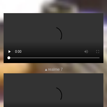
▲realme 7