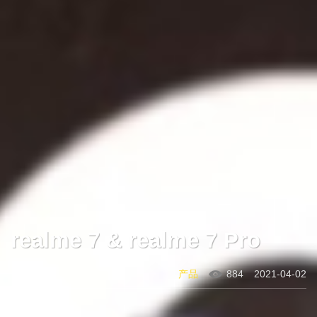
realme 7 & realme 7 Pro
产品
884
2021-04-02