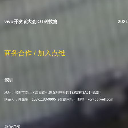
vivo开发者大会IOT科技篇
20
商务合作 / 加入点维
深圳
地址：深圳市南山区高新南七道深圳软件园T3栋3楼3A01 (总部)
联系人：肖先生：158-1183-0905（微信同号） 邮箱：xc@dotwell.com
微信订阅