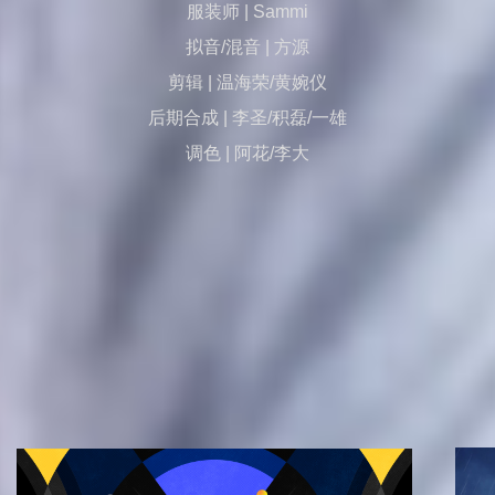
服装师 | Sammi
拟音/混音 | 方源
剪辑 | 温海荣/黄婉仪
后期合成 | 李圣/积磊/一雄
调色 | 阿花/李大
相关推荐