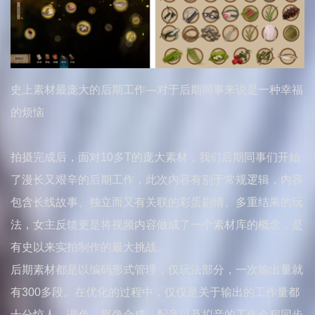
史上素材最庞大的后期工作—对于后期同事来说是一种幸福
的烦恼
拍摄完成后，面对10多T的庞大素材，我们后期同事们开始
了漫长又艰辛的后期工作，此次内容有别于常规逻辑，内容
包含长线故事、独立而又有关联的彩蛋剧情、多重结果的玩
法，女主反馈更是将视频内容做成了一个素材库的概念，是
有史以来实拍制作的最大挑战。
后期素材都是以编码形式管理，仅玩法部分，一次输出量就
有300多段。在优化的过程中，仅仅是关于输出的工作量都
十分惊人。调色、抠像合成、配音以及拟音的工作全程同步