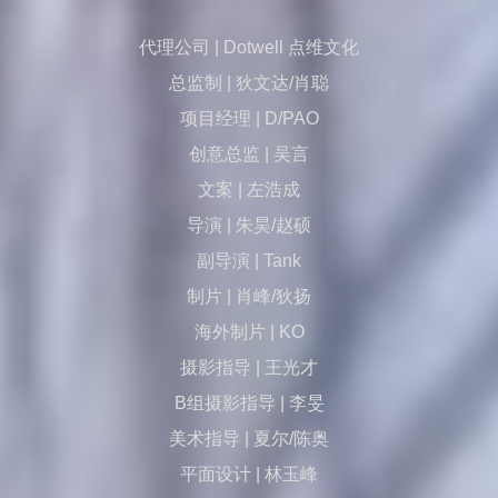
代理公司 | Dotwell 点维文化
总监制 | 狄文达/肖聪
项目经理 | D/PAO
创意总监 | 吴言
文案 | 左浩成
导演 | 朱昊/赵硕
副导演 | Tank
制片 | 肖峰/狄扬
海外制片 | KO
摄影指导 | 王光才
B组摄影指导 | 李旻
美术指导 | 夏尔/陈奥
平面设计 | 林玉峰