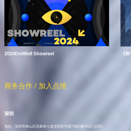
2024DotWell Showreel
《和
商务合作 / 加入点维
深圳
地址：深圳市南山区高新南七道深圳软件园T3栋3楼3A01 (总部)