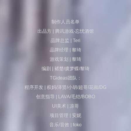
制作人员名单
出品方 | 腾讯游戏-忘忧酒馆
品牌总监 | Teri
品牌经理 | 黎琦
游戏策划 | 黎琦
编剧 | 褚楚/虞梦蝶/黎琦
TGideas团队：
程序开发 | 权妈/泽贤/小胡/超哥/花叔/DG
创意指导 | LAVA/毛铠/BOBO
UI美术 | 凉哥
项目管理 | 安妮
音乐/音效 | foko