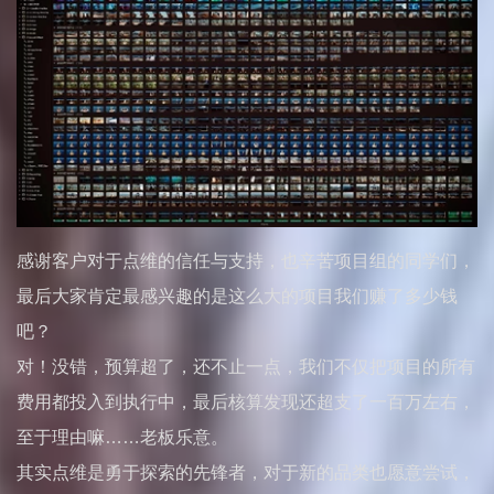
感谢客户对于点维的信任与支持，也辛苦项目组的同学们，
最后大家肯定最感兴趣的是这么大的项目我们赚了多少钱
吧？
对！没错，预算超了，还不止一点，我们不仅把项目的所有
费用都投入到执行中，最后核算发现还超支了一百万左右，
至于理由嘛……老板乐意。
其实点维是勇于探索的先锋者，对于新的品类也愿意尝试，