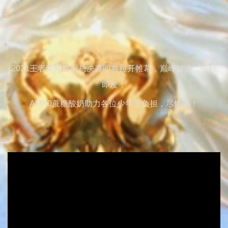
2021王者荣耀世冠总决赛即将拉开帷幕，巅峰对决，一触
即发！
AMX0蔗糖酸奶助力各位少年无负担，尽情闯！