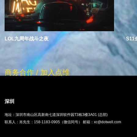
LOL九周年战斗之夜
S1
商务合作 / 加入点维
深圳
地址：深圳市南山区高新南七道深圳软件园T3栋3楼3A01 (总部)
联系人：肖先生：158-1183-0905（微信同号） 邮箱：xc@dotwell.com