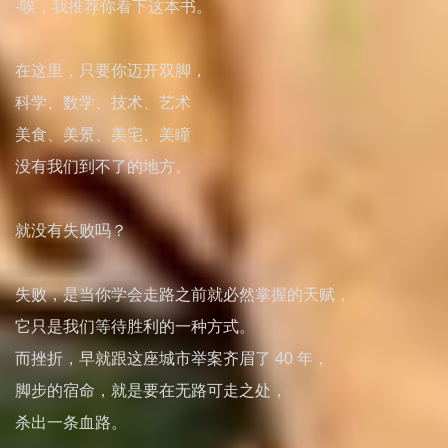
-唉，我推荐你看下这本书。
在这里，只要你迈开双脚，
科学、数学、技术、艺术
美食、美景、美宅、美瞳
没有我们到不了的地方。
就没有失败吗？
失败，是当你学会走路之前就必然掌握的天赋，
它只是我们等待胜利的一种方式。
而挫折，早就跟这座城市举案齐眉了 40 年，
脚步的宿命，就是要在无路可走之处，
杀出一条血路。