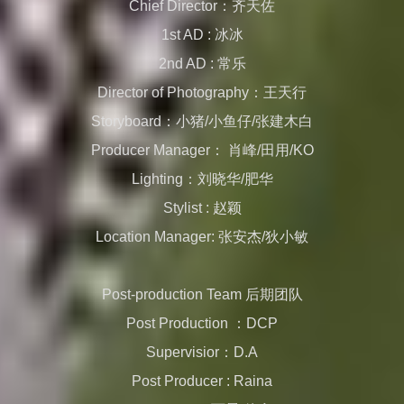
Chief Director：齐天佐
1st AD : 冰冰
2nd AD : 常乐
Director of Photography：王天行
Storyboard：小猪/小鱼仔/张建木白
Producer Manager： 肖峰/田用/KO
Lighting：刘晓华/肥华
Stylist : 赵颖
Location Manager: 张安杰/狄小敏
Post-production Team 后期团队
Post Production ：DCP
Supervisior：D.A
Post Producer : Raina