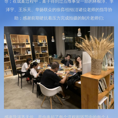
导；在成案过程中，案子得到过点维事业一部的林榆淳、李
泽宇、王乐天、华扬联众的徐弈/但钰洁诸位老师的指导协
助；感谢前期硬抗着压力完成拍摄的制片老师们;
感谢导演齐天佐，是你串起了每个流程和环节中的每个人，