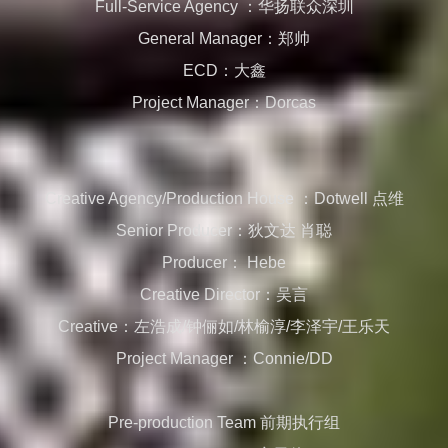
Full-Service Agency ：华扬联众深圳
General Manager：郑帅
ECD：大鑫
Project Manager：Dorcas
Creative Agency/Production House ：Dotwell 点维
Senior Producer：狄文达 肖聪
Producer： Hebe
Creative Director：吴言
Creative：左浩成/钟俪如/林榆淳/李泽宇/王乐天
Project Manager ：Connie/DD
Pre-production Team 前期执行组