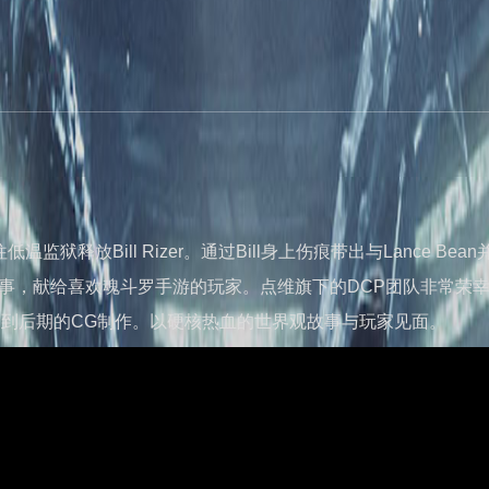
狱释放Bill Rizer。通过Bill身上伤痕带出与Lance Bea
观故事，献给喜欢魂斗罗手游的玩家。点维旗下的DCP团队非常荣
，到后期的CG制作。以硬核热血的世界观故事与玩家见面。