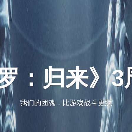
罗：归来》3
我们的团魂，比游戏战斗更燃