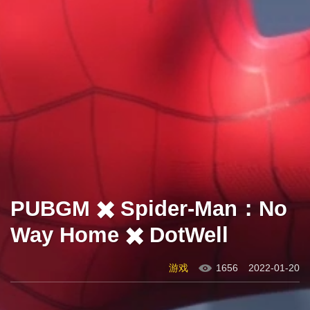
PUBGM ✖️ Spider-Man：No
Way Home ✖️ DotWell
游戏
1656
2022-01-20