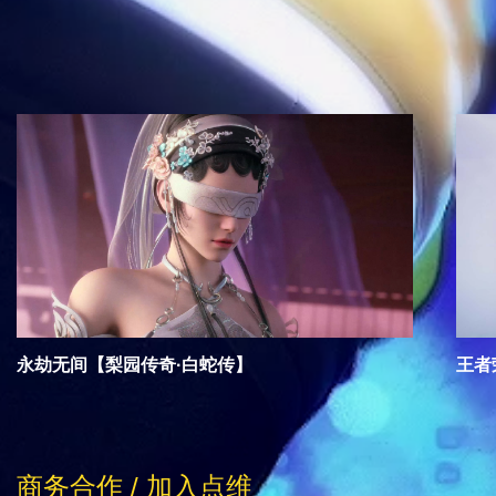
相关推荐
永劫无间【梨园传奇·白蛇传】
王者
商务合作 / 加入点维