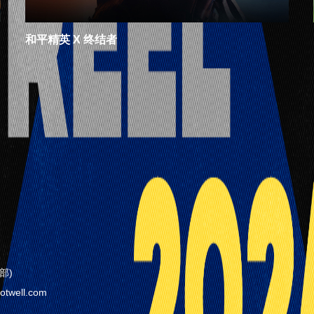
和平精英 X 终结者
部)
ell.com