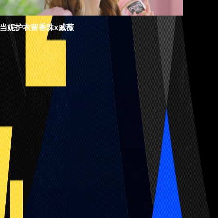
当妮护衣留香珠x戚薇